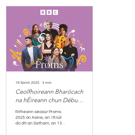
19 Samh 2025
∙
3
min
Ceolfhoireann Bharócach
na hÉireann chun Début
Stairiúil a dhéanamh sna
Ritheann séasúr Proms
BBC Proms
2025 ón Aoine, an 18 Iúil
do dtí an Satharn, an 13ú
Meán Fómhair. Tá
ceolfhoireann na