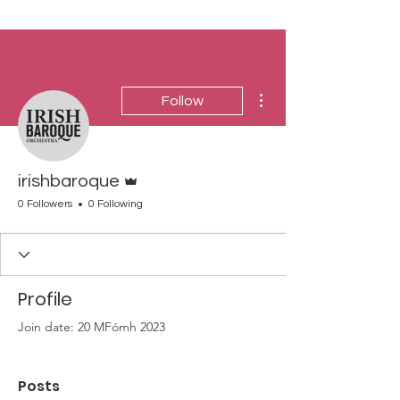
More actions
Follow
Admin
irishbaroque
0 Followers
0 Following
Profile
Join date: 20 MFómh 2023
Posts