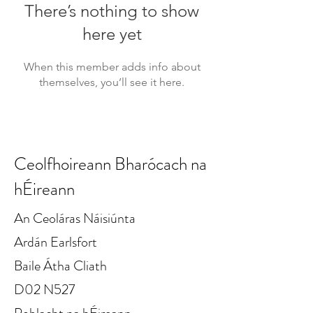
There’s nothing to show
here yet
When this member adds info about
themselves, you’ll see it here.
Ceolfhoireann Bharócach na
hÉireann
An Ceoláras Náisiúnta
Ardán Earlsfort
Baile Átha Cliath
D02 N527