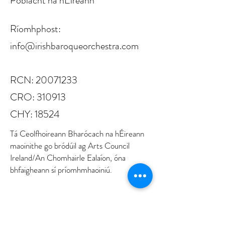
Poblacht na hÉireann
Ríomhphost:
info@irishbaroqueorchestra.com
RCN:
20071233
CRO: 310913
CHY: 18524
Tá Ceolfhoireann Bharócach na hÉireann
maoinithe go bródúil ag Arts Council
Ireland/An Chomhairle Ealaíon, óna
bhfaigheann sí príomhmhaoiniú.