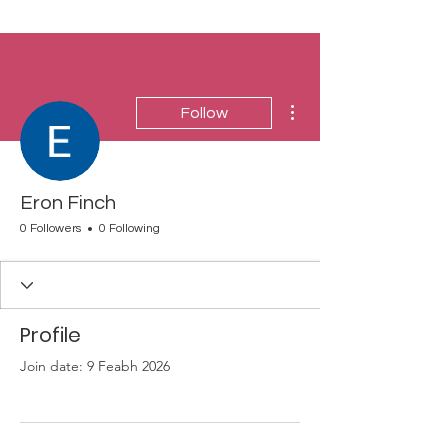
More actions
Follow
Eron Finch
0 Followers
0 Following
Profile
Join date: 9 Feabh 2026