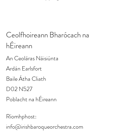
Ceolfhoireann Bharócach na
hÉireann
An Ceoláras Náisiúnta
Ardán Earlsfort
Baile Átha Cliath
D02 N527
Poblacht na hÉireann
Ríomhphost:
info@irishbaroqueorchestra.com