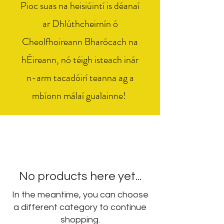
Pioc suas na heisiúintí is déanaí
ar Dhlúthcheirnín ó
Cheolfhoireann Bharócach na
hÉireann, nó téigh isteach inár
n-arm tacadóirí teanna ag a
mbíonn málaí gualainne!
No products here yet...
In the meantime, you can choose
a different category to continue
shopping.