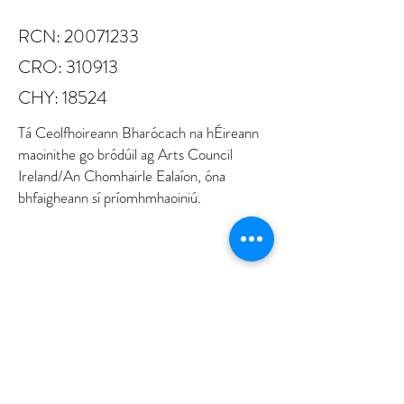
RCN:
20071233
CRO: 310913
CHY: 18524
Tá Ceolfhoireann Bharócach na hÉireann
maoinithe go bródúil ag Arts Council
Ireland/An Chomhairle Ealaíon, óna
bhfaigheann sí príomhmhaoiniú.