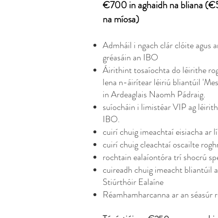
€700 in aghaidh na bliana (€
na míosa)
Admháil i ngach clár clóite agus 
gréasáin an IBO
Áirithint tosaíochta do léirithe r
lena n-áirítear léiriú bliantúil 'Me
in Ardeaglais Naomh Pádraig.
suíocháin i limistéar VIP ag léirit
IBO.
cuirí chuig imeachtaí eisiacha ar l
cuirí chuig cleachtaí oscailte rog
rochtain ealaíontóra trí shocrú spe
cuireadh chuig imeacht bliantúil 
Stiúrthóir Ealaíne
Réamhamharcanna ar an séasúr r