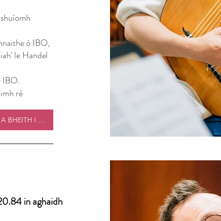
r shuíomh
ghnaithe ó IBO,
siah' le Handel
e IBO.
imh ré
BA MHAITH LIOM A BHEITH I MO CHARA
20.84 in aghaidh