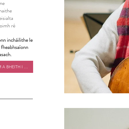
íne
hnaithe
isialta
oimh ré
nn incháilithe le
a fheabhsaíonn
asach.
BA MHAITH LIOM A BHEITH I MO PHATRÚN