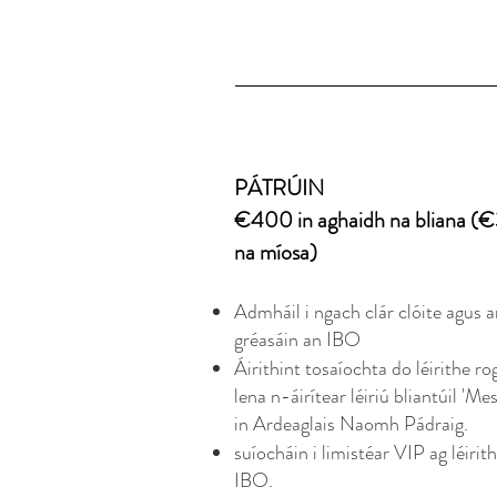
PÁTRÚIN
€400 in aghaidh na bliana (€
na míosa)
Admháil i ngach clár clóite agus 
gréasáin an IBO
Áirithint tosaíochta do léirithe r
lena n-áirítear léiriú bliantúil 'Me
in Ardeaglais Naomh Pádraig.
suíocháin i limistéar VIP ag léirit
IBO.