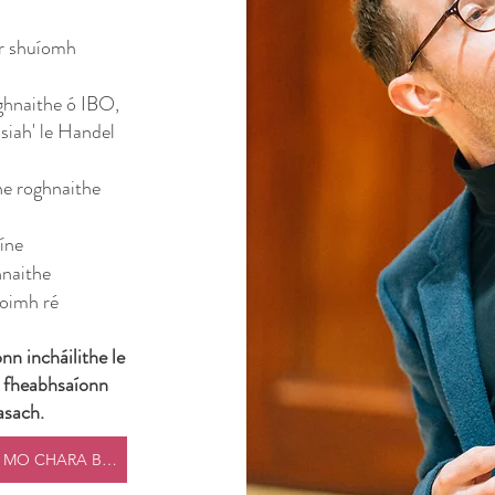
ar shuíomh
oghnaithe ó IBO,
ssiah' le Handel
the roghnaithe
líne
hnaithe
oimh ré
nn incháilithe le
a fheabhsaíonn
asach.
BA MHAITH LIOM A BHEITH I MO CHARA BUNÚSACH