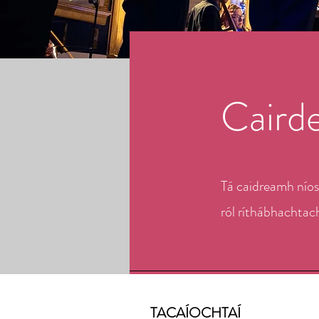
Caird
Tá caidreamh níos
ról ríthábhachtach
TACAÍOCHTAÍ