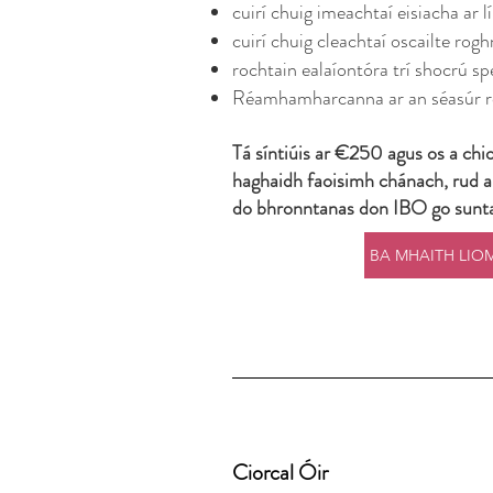
cuirí chuig imeachtaí eisiacha ar l
cuirí chuig cleachtaí oscailte rog
rochtain ealaíontóra trí shocrú spe
Réamhamharcanna ar an séasúr r
Tá síntiúis ar €250 agus os a chio
haghaidh faoisimh chánach, rud 
do bhronntanas don IBO go sunt
Ciorcal Óir