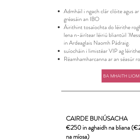
Admháil i ngach clár clóite agus a
gréasáin an IBO
Áirithint tosaíochta do léirithe ro
lena n-áirítear léiriú bliantúil 'Mes
in Ardeaglais Naomh Pádraig.
suíocháin i limistéar VIP ag léirith
Réamhamharcanna ar an séasúr ro
CAIRDE BUNÚSACHA
€250 in aghaidh na bliana (€
na míosa)