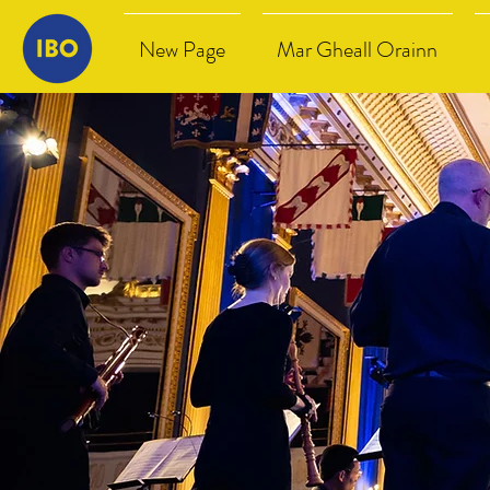
New Page
Mar Gheall Orainn