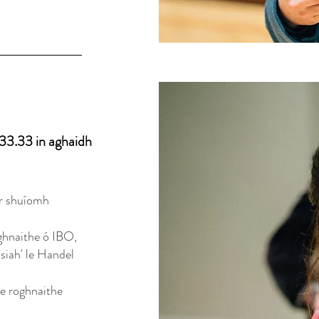
33.33 in aghaidh
ar shuíomh
oghnaithe ó IBO,
ssiah' le Handel
he roghnaithe