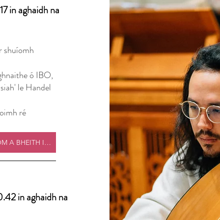
17 in aghaidh na
ar shuíomh
oghnaithe ó IBO,
ssiah' le Handel
oimh ré
BA MHAITH LIOM A BHEITH I MO THACAÍ
0.42 in aghaidh na