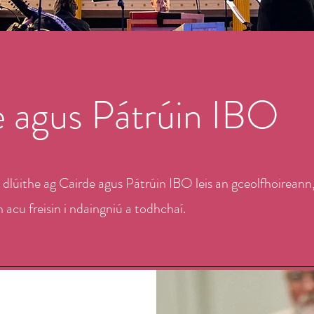
e agus Pátrúin IBO
 dlúithe ag Cairde agus Pátrúin IBO leis an gceolfhoireann,
 acu freisin i ndaingniú a todhchaí.