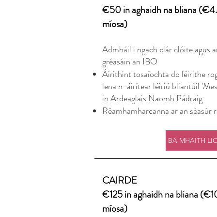
€50 in aghaidh na bliana (€4.
míosa)
Admháil i ngach clár clóite agus 
gréasáin an IBO
Áirithint tosaíochta do léirithe r
lena n-áirítear léiriú bliantúil 'Me
in Ardeaglais Naomh Pádraig.
Réamhamharcanna ar an séasúr r
CAIRDE
€125 in aghaidh na bliana (€1
míosa)