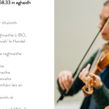
58.33 in aghaidh
ar shuíomh
oghnaithe ó IBO,
ssiah' le Handel
he roghnaithe
íne
hnaithe
isialta
amháin leis an
oimh ré