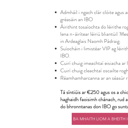
Admháil i ngach clár clóite agus 
gréasáin an IBO
Áirithint tosaíochta do léirithe r
lena n-áirítear léiriú bliantúil 'Me
in Ardeaglais Naomh Pádraig.
Suíocháin i limistéar VIP ag léiri
IBO.
Cuirí chuig imeachtaí eisiacha ar 
Cuirí chuig cleachtaí oscailte rog
Réamhamharcanna ar an séasúr r
Tá síntiúis ar €250 agus os a chio
haghaidh faoisimh chánach, rud 
do bhronntanas don IBO go sunt