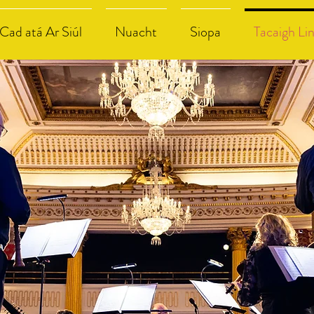
Cad atá Ar Siúl
Nuacht
Siopa
Tacaigh Li