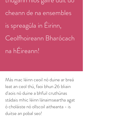
thugann níos gaire duit do
cheann de na ensembles
is spreagúla in Éirinn,
Ceolfhoireann Bharócach
na hÉireann!
Más mac léinn ceoil nó duine ar breá
leat an ceol thú, faoi bhun 26 bliain
d'aois nó duine a bhfuil cruthúnas
stádais mhic léinn lánaimseartha agat
ó choláiste nó ollscoil aitheanta - is
duitse an pobal seo!