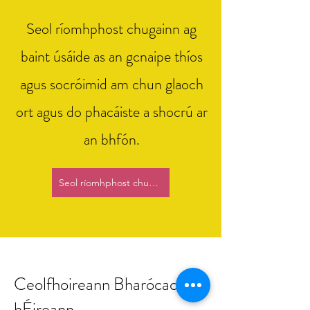
Seol ríomhphost chugainn ag
baint úsáide as an gcnaipe thíos
agus socróimid am chun glaoch
ort agus do phacáiste a shocrú ar
an bhfón.
Seol ríomhphost chugainn
Ceolfhoireann Bharócach na
hÉireann