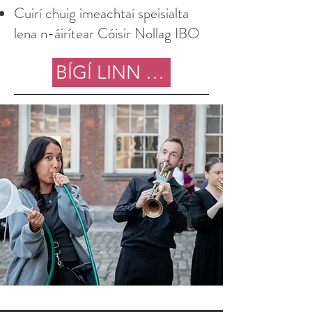
Cuirí chuig imeachtaí speisialta
lena n-áirítear Cóisir Nollag IBO
BÍGÍ LINN ANOIS