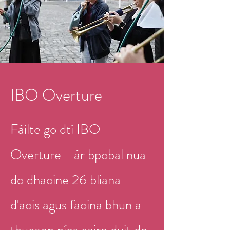
IBO Overture
Fáilte go dtí IBO
Overture - ár bpobal nua
do dhaoine 26 bliana
d'aois agus faoina bhun a