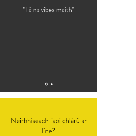
"Tá na vibes maith"
Neirbhíseach faoi chlárú ar
líne?