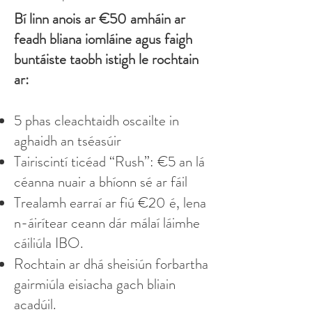
Bí linn anois ar €50 amháin ar
feadh bliana iomláine agus faigh
buntáiste taobh istigh le rochtain
ar:
5 phas cleachtaidh oscailte in
aghaidh an tséasúir
Tairiscintí ticéad “Rush”: €5 an lá
céanna nuair a bhíonn sé ar fáil
Trealamh earraí ar fiú €20 é, lena
n-áirítear ceann dár málaí láimhe
cáiliúla IBO.
Rochtain ar dhá sheisiún forbartha
gairmiúla eisiacha gach bliain
acadúil.