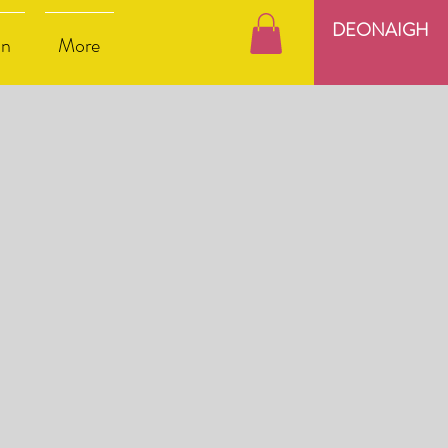
DEONAIGH
nn
More