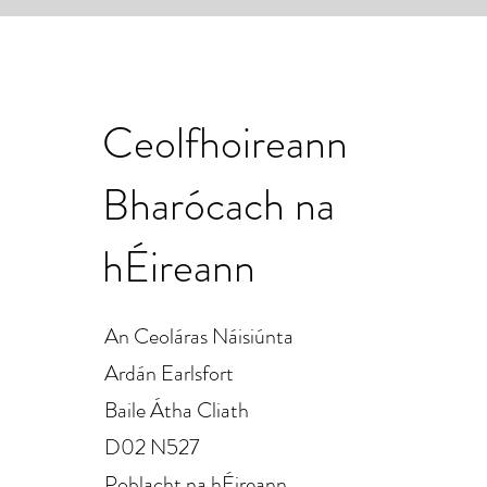
Ceolfhoireann
Bharócach na
hÉireann
An Ceoláras Náisiúnta
Ardán Earlsfort
Baile Átha Cliath
D02 N527
Poblacht na hÉireann