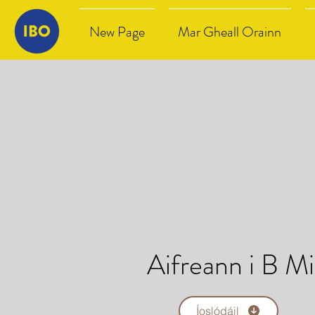
New Page
Mar Gheall Orainn
Aifreann i B M
Íoslódáil