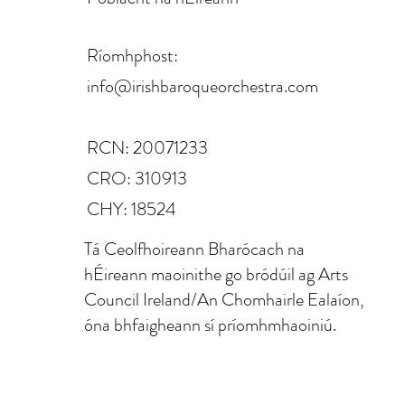
Ríomhphost:
info@irishbaroqueorchestra.com
RCN: 20071233
CRO: 310913
CHY: 18524
Tá Ceolfhoireann Bharócach na
hÉireann maoinithe go bródúil ag Arts
Council Ireland/An Chomhairle Ealaíon,
óna bhfaigheann sí príomhmhaoiniú.