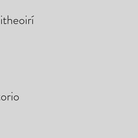
itheoirí
orio