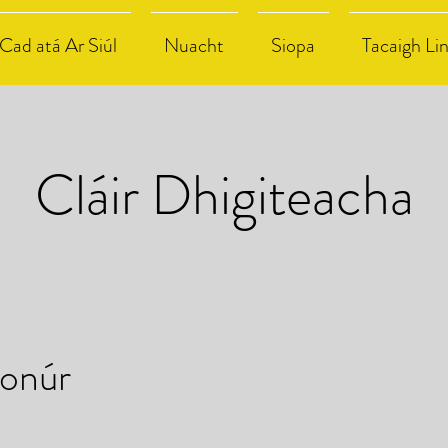
Cad atá Ar Siúl
Nuacht
Siopa
Tacaigh Li
Cláir Dhigiteacha
ionúr