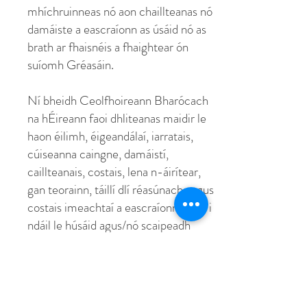
mhíchruinneas nó aon chaillteanas nó
damáiste a eascraíonn as úsáid nó as
brath ar fhaisnéis a fhaightear ón
suíomh Gréasáin.
Ní bheidh Ceolfhoireann Bharócach
na hÉireann faoi dhliteanas maidir le
haon éilimh, éigeandálaí, iarratais,
cúiseanna caingne, damáistí,
caillteanais, costais, lena n-áirítear,
gan teorainn, táillí dlí réasúnacha agus
costais imeachtaí a eascraíonn as nó i
ndáil le húsáid agus/nó scaipeadh
faisnéise pearsanta a bhaineann leat i
gcomhréir leis an mbeartas
príobháideachais seo agus le do
thoilithe. Nascann suíomh Gréasáin