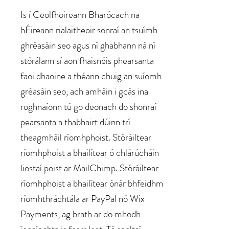
Is í Ceolfhoireann Bharócach na
hÉireann rialaitheoir sonraí an tsuímh
ghréasáin seo agus ní ghabhann ná ní
stórálann sí aon fhaisnéis phearsanta
faoi dhaoine a théann chuig an suíomh
gréasáin seo, ach amháin i gcás ina
roghnaíonn tú go deonach do shonraí
pearsanta a thabhairt dúinn trí
theagmháil ríomhphoist. Stóráiltear
ríomhphoist a bhailítear ó chlárúcháin
liostaí poist ar MailChimp. Stóráiltear
ríomhphoist a bhailítear ónár bhfeidhm
ríomhthráchtála ar PayPal nó Wix
Payments, ag brath ar do mhodh