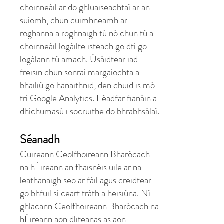
choinneáil ar do ghluaiseachtaí ar an
suíomh, chun cuimhneamh ar
roghanna a roghnaigh tú nó chun tú a
choinneáil logáilte isteach go dtí go
logálann tú amach. Úsáidtear iad
freisin chun sonraí margaíochta a
bhailiú go hanaithnid, den chuid is mó
trí Google Analytics. Féadfar fianáin a
dhíchumasú i socruithe do bhrabhsálaí.
Séanadh
Cuireann Ceolfhoireann Bharócach
na hÉireann an fhaisnéis uile ar na
leathanaigh seo ar fáil agus creidtear
go bhfuil sí ceart tráth a heisiúna. Ní
ghlacann Ceolfhoireann Bharócach na
hÉireann aon dliteanas as aon