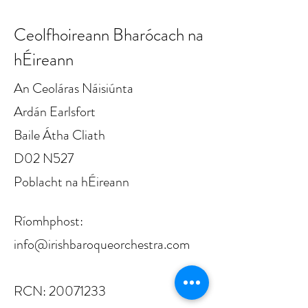
Ceolfhoireann Bharócach na
hÉireann
An Ceoláras Náisiúnta
Ardán Earlsfort
Baile Átha Cliath
D02 N527
Poblacht na hÉireann
Ríomhphost:
info@irishbaroqueorchestra.com
RCN:
20071233