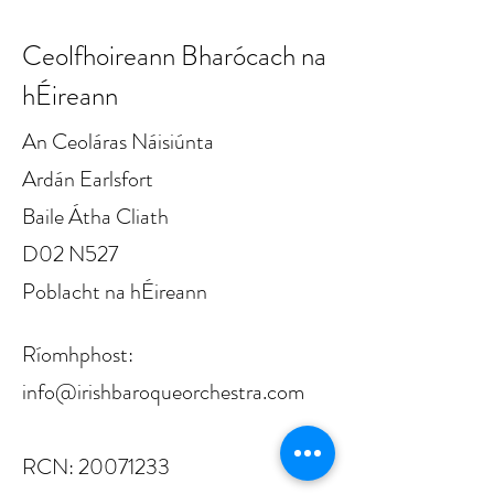
Ceolfhoireann Bharócach na
hÉireann
An Ceoláras Náisiúnta
Ardán Earlsfort
Baile Átha Cliath
D02 N527
Poblacht na hÉireann
Ríomhphost:
info@irishbaroqueorchestra.com
RCN:
20071233