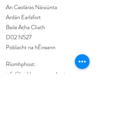
fhaighteoir go bhfuil rud
An Ceoláras Náisiúnta
fíordheas déanta agat faoina
Ardán Earlsfort
(h)ainm.
Baile Átha Cliath
D02 N527
Poblacht na hÉireann
Ríomhphost:
info@irishbaroqueorchestra.com
RCN:
20071233
CRO: 310913
CHY: 18524
Tá Ceolfhoireann Bharócach na hÉireann