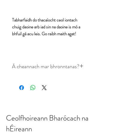
Tabharfaidh do thacaíocht ceol iontach
chuig daoine arb iad sin na daoine is mó a
bhfuil gá acu leis. Go raibh maith agat!
Á cheannach mar bhronntanas?
Cuir ainm agus seoladh
ríomhphoist fhaighteoir an
bhronntanais chuig
info@irishbaroqueorchestra.com.
Ceolfhoireann Bharócach na
Déanfaimid é seo a chomhoiriúnú
le d’ordú agus cuirfimid in iúl don
hÉireann