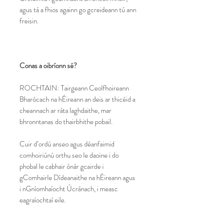
agus tá a fhios againn go gcreideann tú ann
freisin.
Conas a oibríonn sé?
ROCHTAIN: Tairgeann Ceolfhoireann
Bharócach na hÉireann an deis ar thicéid a
cheannach ar ráta laghdaithe, mar
bhronntanas do thairbhithe pobail.
Cuir d’ordú anseo agus déanfaimid
comhoiriúnú orthu seo le daoine i do
phobal le cabhair ónár gcairde i
gComhairle Dídeanaithe na hÉireann agus
i nGníomhaíocht Úcránach, i measc
eagraíochtaí eile.