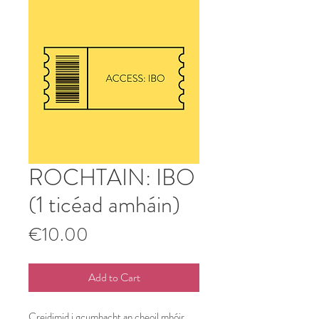
ROCHTAIN: IBO
(1 ticéad amháin)
Price
€10.00
Add to Cart
Creidimid i gcumhacht an cheoil mhóir,