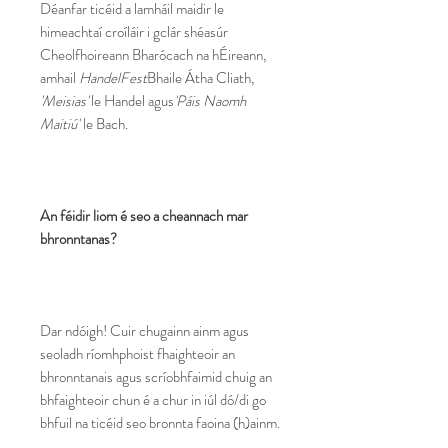
Déanfar ticéid a lamháil maidir le
himeachtaí croíláir i gclár shéasúr
Cheolfhoireann Bharócach na hÉireann,
amhail
HandelFest
Bhaile Átha Cliath,
'Meisias'
le Handel agus
'Páis Naomh
Maitiú'
le Bach.
An féidir liom é seo a cheannach mar
bhronntanas?
Dar ndóigh! Cuir chugainn ainm agus
seoladh ríomhphoist fhaighteoir an
bhronntanais agus scríobhfaimid chuig an
bhfaighteoir chun é a chur in iúl dó/di go
bhfuil na ticéid seo bronnta faoina (h)ainm.