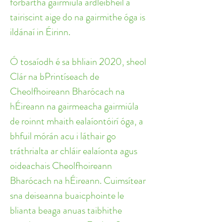
forbartha gairmiúla ardleibhéil á 
tairiscint aige do na gairmithe óga is 
ildánaí in Éirinn.
Ó tosaíodh é sa bhliain 2020, sheol 
Clár na bPrintíseach de 
Cheolfhoireann Bharócach na 
hÉireann na gairmeacha gairmiúla 
de roinnt mhaith ealaíontóirí óga, a 
bhfuil mórán acu i láthair go 
tráthrialta ar chláir ealaíonta agus 
oideachais Cheolfhoireann 
Bharócach na hÉireann. Cuimsítear 
sna deiseanna buaicphointe le 
blianta beaga anuas taibhithe 