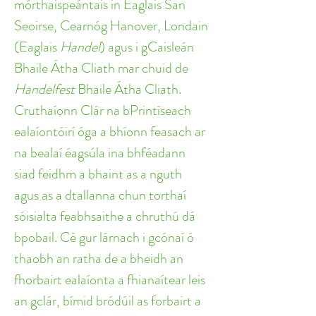
mórthaispeántais in Eaglais San 
Seoirse, Cearnóg Hanover, Londain 
(Eaglais 
Handel
) agus i gCaisleán 
Bhaile Átha Cliath mar chuid de 
Handelfest
 Bhaile Átha Cliath.
Cruthaíonn Clár na bPrintíseach 
ealaíontóirí óga a bhíonn feasach ar 
na bealaí éagsúla ina bhféadann 
siad feidhm a bhaint as a nguth 
agus as a dtallanna chun torthaí 
sóisialta feabhsaithe a chruthú dá 
bpobail. Cé gur lárnach i gcónaí ó 
thaobh an ratha de a bheidh an 
fhorbairt ealaíonta a fhianaítear leis 
an gclár, bímid bródúil as forbairt a 