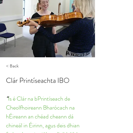
< Back
Clár Printíseachta IBO
“
Is é Clár na bPrintíseach de 
Cheolfhoireann Bharócach na 
hÉireann an chéad cheann dá 
chineál in Éirinn, agus deis dhian 