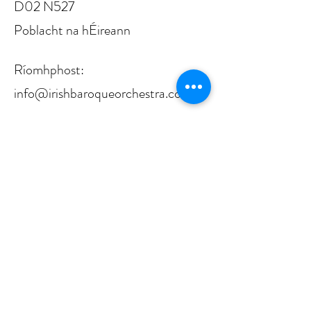
D02 N527
Poblacht na hÉireann
Ríomhphost:
info@irishbaroqueorchestra.com
RCN:
20071233
CRO: 310913
CHY: 18524
Tá Ceolfhoireann Bharócach na hÉireann
maoinithe go bródúil ag Arts Council
Ireland/An Chomhairle Ealaíon, óna
bhfaigheann sí príomhmhaoiniú.