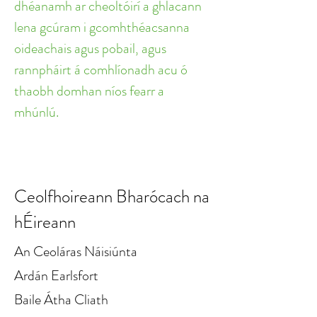
dhéanamh ar cheoltóirí a ghlacann 
lena gcúram i gcomhthéacsanna 
oideachais agus pobail, agus 
rannpháirt á comhlíonadh acu ó 
thaobh domhan níos fearr a 
mhúnlú.
Ceolfhoireann Bharócach na
hÉireann
An Ceoláras Náisiúnta
Ardán Earlsfort
Baile Átha Cliath