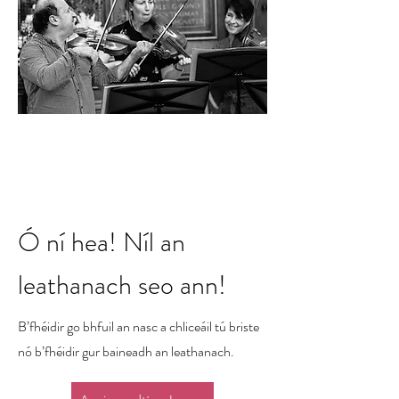
Ó ní hea! Níl an
leathanach seo ann!
B’fhéidir go bhfuil an nasc a chliceáil tú briste
nó b’fhéidir gur baineadh an leathanach.