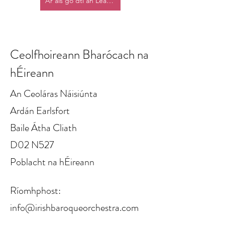
Ar ais go dtí an Leathanach Baile
Ceolfhoireann Bharócach na
hÉireann
An Ceoláras Náisiúnta
Ardán Earlsfort
Baile Átha Cliath
D02 N527
Poblacht na hÉireann
Ríomhphost:
info@irishbaroqueorchestra.com