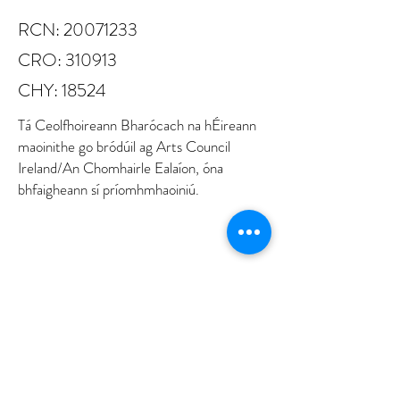
RCN:
20071233
CRO: 310913
CHY: 18524
Tá Ceolfhoireann Bharócach na hÉireann
maoinithe go bródúil ag Arts Council
Ireland/An Chomhairle Ealaíon, óna
bhfaigheann sí príomhmhaoiniú.