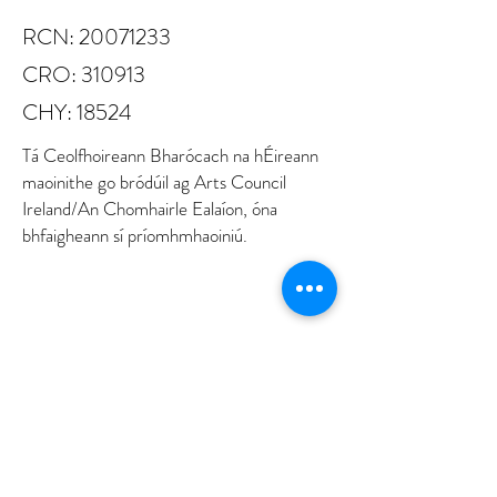
RCN:
20071233
CRO: 310913
CHY: 18524
Tá Ceolfhoireann Bharócach na hÉireann
maoinithe go bródúil ag Arts Council
Ireland/An Chomhairle Ealaíon, óna
bhfaigheann sí príomhmhaoiniú.