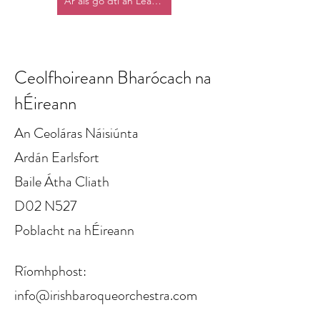
Ar ais go dtí an Leathanach Baile
Ceolfhoireann Bharócach na
hÉireann
An Ceoláras Náisiúnta
Ardán Earlsfort
Baile Átha Cliath
D02 N527
Poblacht na hÉireann
Ríomhphost:
info@irishbaroqueorchestra.com