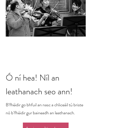
Ó ní hea! Níl an
leathanach seo ann!
B’fhéidir go bhfuil an nasc a chliceáil tú briste
nó b’fhéidir gur baineadh an leathanach.