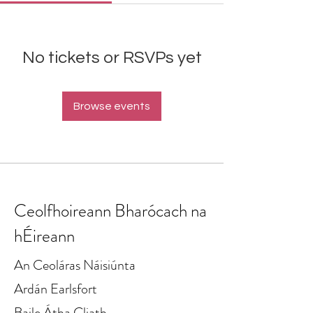
No tickets or RSVPs yet
Browse events
Ceolfhoireann Bharócach na
hÉireann
An Ceoláras Náisiúnta
Ardán Earlsfort
Baile Átha Cliath