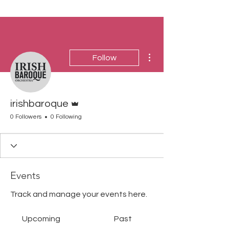
More actions
Follow
Admin
irishbaroque
0 Followers
0 Following
Events
Track and manage your events here.
Upcoming
Past