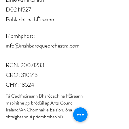
D02 N527
Poblacht na hÉireann
Ríomhphost:
info@irishbaroqueorchestra.com
RCN:
20071233
CRO: 310913
CHY: 18524
Tá Ceolfhoireann Bharócach na hÉireann
maoinithe go bródúil ag Arts Council
Ireland/An Chomhairle Ealaíon, óna
bhfaigheann sí príomhmhaoiniú.